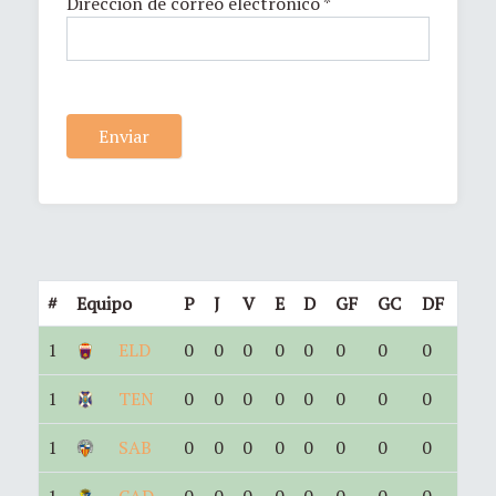
Dirección de correo electrónico
*
Enviar
#
Equipo
P
J
V
E
D
GF
GC
DF
1
ELD
0
0
0
0
0
0
0
0
1
TEN
0
0
0
0
0
0
0
0
1
SAB
0
0
0
0
0
0
0
0
1
CAD
0
0
0
0
0
0
0
0