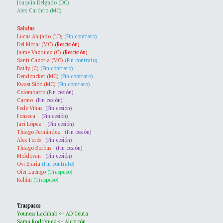
Joaquin Delgado (DC)
Alex Cardero (MC)
Salidas
Lucas Ahijado (LD)
(Fin contrato)
Del Moral (MC)
(Rescisión)
Jaime Vazquez (C)
(Rescisión)
Santi Cazorla (MC)
(Fin contrato)
Bailly (C)
(Fin contrato)
Dendoncker (MC)
(Fin contrato)
Kwasi Sibo (MC)
(Fin contrato)
Colombatto
(Fin cesión)
Carmo
(Fin cesión)
Fede Viñas
(Fin cesión)
Fonseca
(Fin cesión)
Javi López
(Fin cesión)
Thiago Fernández
(Fin cesión)
Alex Forés
(Fin cesión)
Thiago Borbas
(Fin cesión)
Moldovan
(Fin cesión)
Ovi Ejaria
(Fin contrato)
Oier Luengo
(Traspaso)
Rahim
(Traspaso)
Traspasos
Youness Lachhab <- AD Ceuta
Samu Rodríguez <- Alcorcón