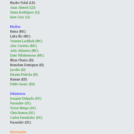
Nacho Vidal (LD)
Aisar Ahmed (LD)
Samu Rodríguez (LI)
Juan Cruz (LI)
Medios
Reina (MC)
Luka Ilic (MC)
Youness Lachhab (MC)
Alex Cardero (MC)
Artit Aldasoro (MC)
Dani Villahermosa (MC)
Illyas Chaira (EI)
Brandom Domigues (EI)
Jacobo (EI)
Estanis Pedrola (EI)
Hassan (ED)
Pablo Saenz (ED)
Delanteros
Joaquin Delgado (DC)
Paraschiv (DC)
Victor Mingo (DC)
Chris Ramos (DC)
Carlos Fernández (DC)
Paraschiv (DC)
Entrenador