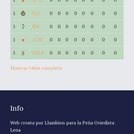
1
VLL
0
0
0
0
0
0
0
0
1
EIB
0
0
0
0
0
0
0
0
1
ALM
0
0
0
0
0
0
0
0
1
UDLP
0
0
0
0
0
0
0
0
Mostrar tabla completa
Info
Web creata por Llambion para la Peña Oviedista
Lena