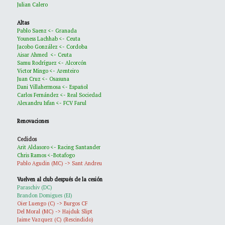
Julian Calero
Altas
Pablo Saenz <- Granada
Youness Lachhab <- Ceuta
Jacobo González <- Cordoba
Aisar Ahmed <- Ceuta
Samu Rodríguez <- Alcorcón
Victor Mingo <- Arenteiro
Juan Cruz <- Osasuna
Dani Villahermosa <- Español
Carlos Fernández <- Real Sociedad
Alexandru Isfan <- FCV Farul
Renovaciones
Cedidos
Arit Aldasoro <- Racing Santander
Chris Ramos <-Botafogo
Pablo Agudin (MC) -> Sant Andreu
Vuelven al club después de la cesión
Paraschiv (DC)
Brandon Domigues (EI)
Oier Luengo (C) -> Burgos CF
Del Moral (MC) -> Hajduk Slipt
Jaime Vazquez (C) (Rescindido)